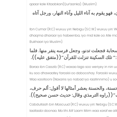
qaaar kale Kitaabkan(Qur’aanka). (Muslim).
 فهو يقوم به آناء الليل وآناء النهار، ورجل آتاه
Ibn Cumar (R.C) wuxuu yiri: Nebigu (S.C.W.) wuxuu yiri
dhaqma dharaar iyo habeenba; iyo mid kale oo Alle maal
Bukhaari iyo Muslim).
بة فجعلت تدنو، وجعل فرسه ينفر منها‏.‏ فلما
تلك السكينة تنزلت للقرآن‏”‏‏(‏‏(‏متفق عليه‏)‏‏)‏‏
Baraa ibn Caazib (R.C) waxaa laga soo weriyey in nin u
ku soo dhawaatey faraskii oo dabooshay. Faraskii wuxuu 
Waa xasillooni (Naxariis iyo nabad iyo raallinnimo) u so
حسنة، والحسنة بعشر أمثالها لا أقول‏:‏ ألم حرف
‏(‏راوه الترمذي وقال‏:‏ حديث حسن صحيح‏)‏‏)‏‏
Cabdullaah bin Mascuud (R.C) wuxuu yiri: Nebigu (S.C.W.)
laallaabi doonaa. Ma lihi Alif Laam Miim waa xaraf ee al