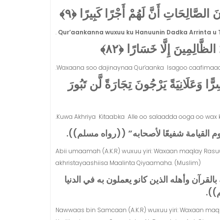
 الصَّالِحَاتِ أَنَّ لَهُمْ أَجْرًا كَبِيرًا ﴿٩
.
Qur’aankanna wuxuu ku Hanuunin Dadka Arrinta u 
لظَّالِمِينَ إِلَّا خَسَارًا ﴿٨٢
Waxaana soo dajinaynaa Qur’aanka Isagoo caafimaad i
ا وَعَلَانِيَةً يَرْجُونَ تِجَارَةً لَّن تَبُورَ
Kuwa Akhriya Kitaabka Alle oo salaadda ooga oo wax k
يامة شفيعًا لأصحابه‏”‏ ‏(‏‏(‏رواه مسلم‏)‏‏)‏‏
Abii umaamah (A.K.R) wuxuu yiri: Waxaan maqlay Rasuul
akhristayaashiisa Maalinta Qiyaamaha. (Muslim)
لقرآن وأهله الذين كانو يعملون به في الدنيا
‏)‏‏
Nawwaas bin Samcaan (A.K.R) wuxuu yiri: Waxaan maqla