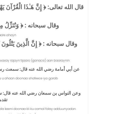
قال الله تعالى: ﴿ إِنَّ هَـٰذَا الْقُرْآنَ يَهْدِي ﴾
وقال سبحانه : ﴿ وَنُنَزِّلُ مِنَ الْق﴾
are ahayn.
وقال سبحانه : ﴿ إِنَّ الَّذِينَ يَتْلُونَ كِتَابَ
xay rajayn tijaaro (ganacsi) aan baaraynin.
عن أبي أمامة رضي الله عنه قال‏:‏ سمعت رسول ال.
xuu u ahaan doonaa shafeece iyo garab
وعن النواس بن سمعان رضي الله عنه قال‏:‏ سمع
تقدم.
ala keeni doonaa kii ku camal falay adduunyadan.