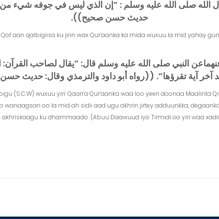
له صلى الله عليه وسلم ‏:‏ ‏”‏إن الذي ليس في جوفه شيء من القرآن
حديث حسن صحيح‏)‏‏)‏‏.
 Qof aan qalbigiisa ku jirin wax Qur’aanka ka mida wuxuu la mid yahay guri 
اعن النبي صلى الله عليه وسلم قال‏:‏ ‏”‏يقال لصاحب القرآن‏:‏ ا
آخر آية تقرؤها‏”‏‏.‏ ‏(‏‏(‏رواه أبو داود والترمذي وقال‏:‏ حديث حسن صحي
bigu (S.C.W) wuxuu yiri: Qaari’a Qur’aanka waa loo yeeri doonaa Maalinta 
ah oo wanaagsan oo la mid ah sidii aad ugu akhrin jirtey adduunkka, de
khriskaagu ku dhammaado. (Abuu Daawuud iyo Tirmidi oo yiri waa xadiis