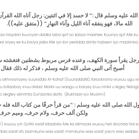
عليه وسلم قال ‏:‏‏”‏ لا حسد إلا في اثنتين‏:‏ رجل آتاه الله القرآن،
الله مالا، فهو ينفقه آناء الليل وآناء النهارِ‏”‏ ‏(‏‏(‏متفق عليه‏)‏‏)‏‏.
: Waa inaydan kuunyan dadka laba qof oo kaliya maahee: Kuunyo qof Alle k
 siiyey ee ku bixiya jidka Alle iyo kor yeelidda diinta habeen iyo maalin
ان رجل يقرأ سورة الكهف، وعنده فرس مربوط بشطنين فتغشته سحا
أصبح أتى النبي صلى الله عليه وسلم ، فذكر له ذلك فقال ‏:‏‏”‏ .
u akhrisanayey suuradda Al-Kahaf (Suuradda18), faraskiisina wuxuu ugu xi
billaabay inuu didaa. Markii uu waagu u baryey buu ninkii u tegey Nebiga (S
o degtey akhrinta Qur’aanka dartii. (Bukhaari iyo Muslim).
الله صلى الله عليه وسلم ‏:‏ ‏”‏من قرأ حرفًا من كتاب الله فله 
ولكن ألف حرف، ولام حرف، وميم حرف‏”‏‏(‏.
 wuxuu yiri: Qofkii xaraf kitaabka Alle ka akhriyaa wuxuu heli doonaa hal x
ifkaa xaraf ah, laamkuna waa xaraf, miimkuna waa xaraf yacni waa seddex xar