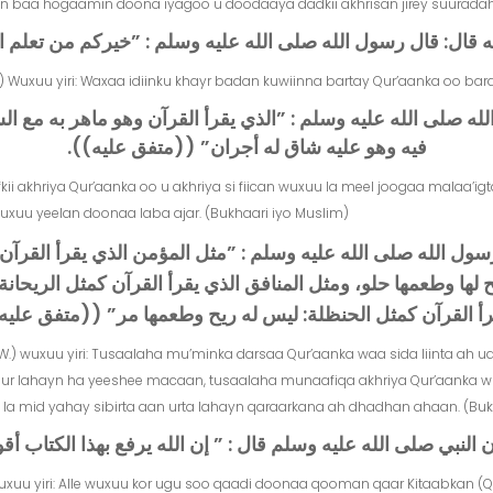
an baa hogaamin doona iyagoo u doodaaya dadkii akhrisan jirey suuradah
:‏ قال رسول الله صلى الله عليه وسلم ‏:‏ ‏”‏خيركم من تعلم القرآن وع
.) Wuxuu yiri: Waxaa idiinku khayr badan kuwiinna bartay Qur’aanka oo bara
 صلى الله عليه وسلم ‏:‏ ‏”‏الذي يقرأ القرآن وهو ماهر به مع الس
فيه وهو عليه شاق له أجران‏”‏ ‏(‏‏(‏متفق عليه‏)‏‏)‏‏.‏
Qofkii akhriya Qur’aanka oo u akhriya si fiican wuxuu la meel joogaa malaa’ig
wuxuu yeelan doonaa laba ajar. (Bukhaari iyo Muslim)
ل الله صلى الله عليه وسلم ‏:‏ ‏”‏مثل المؤمن الذي يقرأ القرآن
 ريح لها وطعمها حلو، ومثل المنافق الذي يقرأ القرآن كمثل الريحان
قرأ القرآن كمثل الحنظلة‏:‏ ليس له ريح وطعمها مر‏”‏ ‏(‏‏(‏متفق عليه‏)‏‏
C.W.) wuxuu yiri: Tusaalaha mu’minka darsaa Qur’aanka waa sida liinta a
du ur lahayn ha yeeshee macaan, tusaalaha munaafiqa akhriya Qur’aanka
la mid yahay sibirta aan urta lahayn qaraarkana ah dhadhan ahaan. (Bukh
ي صلى الله عليه وسلم قال ‏:‏ ‏”‏ إن الله يرفع بهذا الكتاب أقوامًا و
uxuu yiri: Alle wuxuu kor ugu soo qaadi doonaa qooman qaar Kitaabkan (