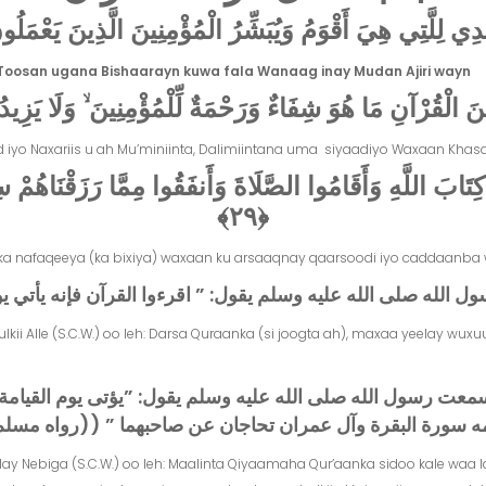
لِلَّتِي هِيَ أَقْوَمُ وَيُبَشِّرُ الْمُؤْمِنِينَ الَّذِينَ يَعْمَلُونَ
Toosan ugana Bishaarayn kuwa fala Wanaag inay Mudan Ajiri wayn
ُرْآنِ مَا هُوَ شِفَاءٌ وَرَحْمَةٌ لِّلْمُؤْمِنِينَ ۙ وَلَا يَزِيدُ ا
yo Naxariis u ah Mu’miniinta, Dalimiintana uma siyaadiyo Waxaan Khasa
 اللَّهِ وَأَقَامُوا الصَّلَاةَ وَأَنفَقُوا مِمَّا رَزَقْنَاهُمْ سِرًّ
﴿٢٩﴾
a nafaqeeya (ka bixiya) waxaan ku arsaaqnay qaarsoodi iyo caddaanba wa
له صلى الله عليه وسلم يقول‏:‏ ‏”‏ اقرءوا القرآن فإنه يأتي يوم الق
kii Alle (S.C.W.) oo leh: Darsa Quraanka (si joogta ah), maxaa yeelay wu
ت رسول الله صلى الله عليه وسلم يقول‏:‏ ‏”‏يؤتى يوم القيامة با
ه سورة البقرة وآل عمران تحاجان عن صاحبهما ‏”‏ ‏(‏‏(‏رواه مسلم‏)‏
y Nebiga (S.C.W.) oo leh: Maalinta Qiyaamaha Qur’aanka sidoo kale waa l