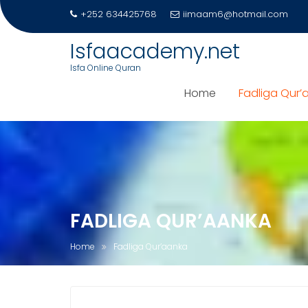
Skip
+252 634425768
iimaam6@hotmail.com
to
content
Isfaacademy.net
Isfa Online Quran
Home
Fadliga Qur’
FADLIGA QUR’AANKA
Home
Fadliga Qur’aanka