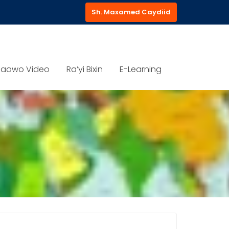
Sh. Maxamed Caydiid
aawo Video
Ra’yi Bixin
E-Learning