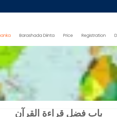
aanka
Barashada Diinta
Price
Registration
D
باب فضل قراءة
القرآن