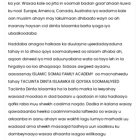
ka yar. Waxaa kale oo jirta in soomali badan gaar’ahaan kuwa
ku nool Europe, America, Canada, Australia iyo wadamo kale
oon muslim ahayn inay lakulmaan dhibaato wayn oo ah:
inaanay haysan cid diinta Islaamka barta iyaga iyo
ubadkoodaba.
Haddaba anagoo halkaas ka duulayna ujeedadayaduna
tahay in la dhiso qoys soomaaliyeed oo islaam dhaba ah,
aqoon diineed iyo mid aduunyabana wata oo tayo leh in la
hirgaliyo oo loo dhaqaaqo. Sidaas awgeed ayaanu
aasaasnay ISLAMIC SOMALI FAMILY ACADEMY oo macnaheedu
tahay TACLIINTA DIINTA ISLAAMKA EE QOYSKA SOOMAALIYEED.
Tacliinta Diinta Islaamka ha la barto marka la leeyahay
waxaad moodaa in dad badani u qaataan in lala hadlaayo
qofkii raba inuu sheekh caalima noqdo. Dadka in kalana waxay
qawadaanba heerka caalimnimada lafteeda oo waxay u
arkaanba in aanu ahayn wax wakhti lagu lumiyo marhadii uu
wadaad ama sheekh masaajid fadhiiya uun xaalkiisu ku
dambeynaayo waxaa dhaanta isagoo wiillkaagu