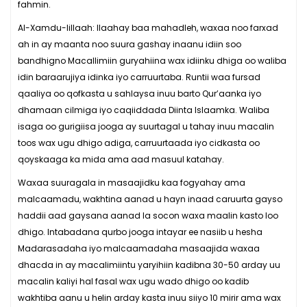
fahmin.
Al-Xamdu-lillaah: Ilaahay baa mahadleh, waxaa noo farxad
ah in ay maanta noo suura gashay inaanu idiin soo
bandhigno Macallimiin guryahiina wax idiinku dhiga oo waliba
idin baraarujiya idinka iyo carruurtaba. Runtii waa fursad
qaaliya oo qofkasta u sahlaysa inuu barto Qur’aanka iyo
dhamaan cilmiga iyo caqiiddada Diinta Islaamka. Waliba
isaga oo gurigiisa jooga ay suurtagal u tahay inuu macalin
toos wax ugu dhigo adiga, carruurtaada iyo cidkasta oo
qoyskaaga ka mida ama aad masuul katahay.
Waxaa suuragala in masaajidku kaa fogyahay ama
malcaamadu, wakhtina aanad u hayn inaad caruurta gayso
haddii aad gaysana aanad la socon waxa maalin kasto loo
dhigo. Intabadana qurbo jooga intayar ee nasiib u hesha
Madarasadaha iyo malcaamadaha masaajida waxaa
dhacda in ay macalimiintu yaryihiin kadibna 30-50 arday uu
macalin kaliyi hal fasal wax ugu wado dhigo oo kadib
wakhtiba aanu u helin arday kasta inuu siiyo 10 mirir ama wax