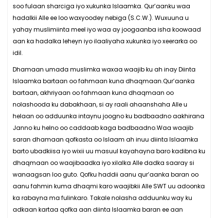
soo fulaan sharciga iyo xukunka Islaamka. Qur’aanku waa
hadalkii Alle ee loo waxyoodey nebiga (S.C.W.). Wuxuuna u
yahay muslimiinta meel iyo waa ay joogaanba isha koowaad
aan ka hadalka leheyn iyo ilaaliyaha xukunka iyo xeerarka oo
idil.
Dhamaan umada muslimka waxaa waajib ku ah inay Diinta
Islaamka bartaan oo fahmaan kuna dhaqmaan.Qur’aanka
bartaan, akhriyaan oo fahmaan kuna dhaqmaan oo
nolashooda ku dabakhaan, si ay raali ahaanshaha Alle u
helaan oo adduunka intaynu joogno ku badbaadno aakhirana
Janno ku helno oo caddaab kaga badbaadno.Waa waajib
saran dhamaan qofkasta oo Islaam ah inuu diinta Islaamka
barto ubadkiisa iyo wixii uu masuul kayahayna baro kadibna ku
dhaqmaan oo waajibaadka iyo xilalka Alle dadka saaray si
wanaagsan loo guto. Qofku haddii aanu qur’aanka baran oo
aanu fahmin kuma dhaqmi karo waajibkii Alle SWT uu adoonka
ka rabayna ma fulinkaro. Takale nolasha adduunku way ku
adkaan kartaa qofka aan diinta Islaamka baran ee aan