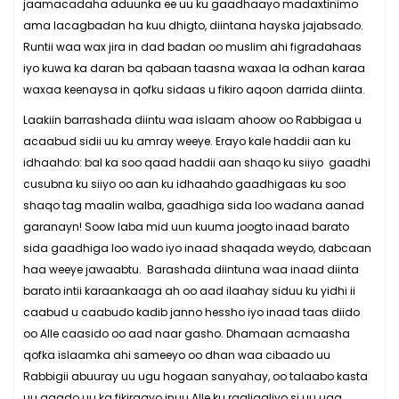
jaamacadaha aduunka ee uu ku gaadhaayo madaxtinimo
ama lacagbadan ha kuu dhigto, diintana hayska jajabsado.
Runtii waa wax jira in dad badan oo muslim ahi figradahaas
iyo kuwa ka daran ba qabaan taasna waxaa la odhan karaa
waxaa keenaysa in qofku sidaas u fikiro aqoon darrida diinta.
Laakiin barrashada diintu waa islaam ahoow oo Rabbigaa u
acaabud sidii uu ku amray weeye. Erayo kale haddii aan ku
idhaahdo: bal ka soo qaad haddii aan shaqo ku siiyo gaadhi
cusubna ku siiyo oo aan ku idhaahdo gaadhigaas ku soo
shaqo tag maalin walba, gaadhiga sida loo wadana aanad
garanayn! Soow laba mid uun kuuma joogto inaad barato
sida gaadhiga loo wado iyo inaad shaqada weydo, dabcaan
haa weeye jawaabtu. Barashada diintuna waa inaad diinta
barato intii karaankaaga ah oo aad ilaahay siduu ku yidhi ii
caabud u caabudo kadib janno hessho iyo inaad taas diido
oo Alle caasido oo aad naar gasho. Dhamaan acmaasha
qofka islaamka ahi sameeyo oo dhan waa cibaado uu
Rabbigii abuuray uu ugu hogaan sanyahay, oo talaabo kasta
uu qaado uu ka fikiraayo inuu Alle ku raaligaliyo si uu uga