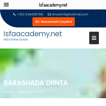
Isfaacademy.net
Skip
+252 634425768
iimaam6@hotmail.com
to
Sh. Maxamed Caydiid
content
Isfaacademy.net
Isfa Online Quran
BARASHADA DIINTA
Home
Barashada Diinta