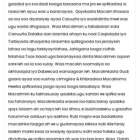
gaadiid iyo socdaal kaaga baxaana ma jiro ee qofkastaa si
raaxo leh ayuu wax u baranayaa. Qoyskasta Macalin Khaasa
oo isa soo diyaariyey ayaa Caruurta iyo waalidiinta meel wax
ugu wada dhigaaya . Waa Macalimiin u tababaran sida
Carruurta Dalalka aan Islamka ahayn ku nool Caqiidada iyo
Tarbiyada dhaqanka Islaamka qalbigooda loo jeclaysiin
lahaa oo lagu tarbiyaynlahaa, Jahligana looga cidhib
tirilahaa.Toos baad uga baranaysaa diinta Macalimiin aqoon
sare leh oo la soo xulay. Waa macalin soomaliya oo
akhlaaqad iyo Dabeecad wanaagsan leh. Macalinkasta Gudi
gaara ayaa soo xushay cilmigiisa & Khibradiisa Macalinimo.
Heerka qofkastaa joogo ayaa looga bilaabaya. Waa
Macalimiin ku takhasusay qaabka ugu sahlan ee qofka wax
loo fahansiiyo. Macalinkasta waxaa loo taba baray qaabka
qoys Islaam ah oo tayo leh loo dhiso, si bulshadeenu u gaadho
horummar adduun iyo aakhiro. Rutii majiro wax badalikara
macalinka taqiga ah ee u gudanayaa xilkiisa sidii Alle faray
laakiin markii kaas la waayey ayaanu isdhi waa habka ugu
dhadhow ee qofka islaamka ah wax loo bari karo. Waa Qalab