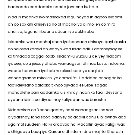
badbaado caddaabka naarta jannona ku hello.
Waa in maanka iyo maskaxda lagu hayaa in aqoon Islaami
ah oo sax ahi dhiseyso nolol macno iyo qiimo leh oo mira
dhalisa, laguna liibaano aduun iyo aakhiraba.
Islaamka waa manhaj dhan iyo hannaan dhisaya qayb kasta
oo nolosha kamid ah waayo waa risaaladii u dambeysay ee
ka timaada xagga Rabbi. Islaamku wuxuu u dejiyey nidaam
iyo xeer, oo u jeexay dhabo wanaagsan dhinac kasta nolosha,
waana hannaan iyo hab nololeed sare iyo caqiido
wanaagsanoo miro leh iyo camal fal. Haddaba annagoo ka
faa’iideysano qalabka tiknoolajiyada ee Eebe isagaa
mahadlehe bani aadamka u sikhiray inaan ka faa’iideysano
ayaanu idiin soo diyaarinay kuliyadan wax barasho.
Nidaamkan oo 3 sano qaatay oo si wanaagsan loo soo
diyaarshay, lana soo tijaabiyey oo dadkii aanu u bilownay aad
uga mafsuudeen. Halkii ardayba hal Macallin ayaa kaligii wax
u dhigaaya buuq iyo Caruur cidhiida midna majirto. Kharash